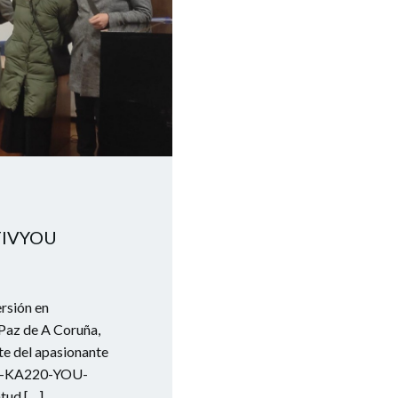
TIVYOU
sión en
 Paz de A Coruña,
e del apasionante
02-KA220-YOU-
tud […]