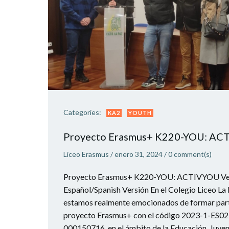
Categories:
KA2
YOUTH
Proyecto Erasmus+ K220-YOU: AC
Liceo Erasmus
/
enero 31, 2024
/
0
comment(s)
Proyecto Erasmus+ K220-YOU: ACTIVYOU Ver
Español/Spanish Versión En el Colegio Liceo La
estamos realmente emocionados de formar part
proyecto Erasmus+ con el código 2023-1-ES
000150716, en el ámbito de la Educación, Juven