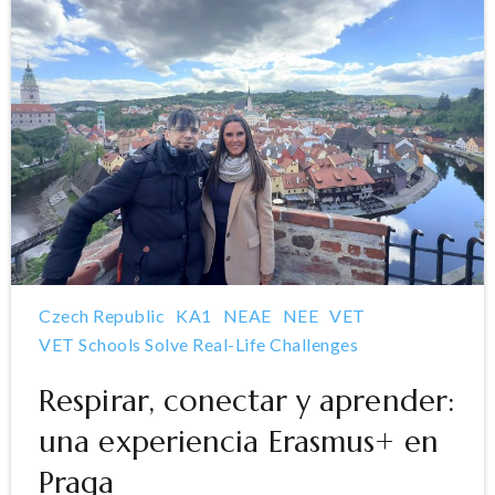
Czech Republic
KA1
NEAE
NEE
VET
VET Schools Solve Real-Life Challenges
Respirar, conectar y aprender:
una experiencia Erasmus+ en
Praga