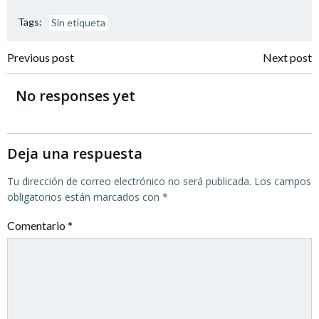
Tags:
Sin etiqueta
Navegación
Navegación
Previous post
Next post
por
por
No responses yet
las
las
entradas
entradas
Deja una respuesta
Tu dirección de correo electrónico no será publicada.
Los campos
obligatorios están marcados con
*
Comentario
*