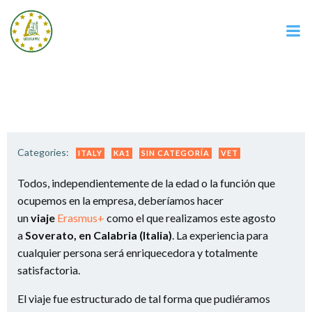
Saltar
al
contenido
Categories:
ITALY
KA1
SIN CATEGORÍA
VET
Todos, independientemente de la edad o la función que
ocupemos en la empresa, deberíamos hacer
un
viaje
Erasmus+
como el que realizamos este agosto
a
Soverato, en Calabria (Italia)
. La experiencia para
cualquier persona será enriquecedora y totalmente
satisfactoria.
El viaje fue estructurado de tal forma que pudiéramos