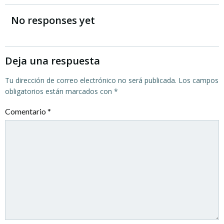
por
por
No responses yet
las
las
entradas
entradas
Deja una respuesta
Tu dirección de correo electrónico no será publicada.
Los campos
obligatorios están marcados con
*
Comentario
*