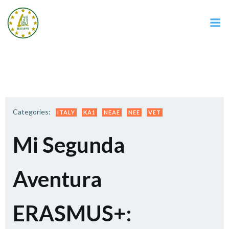
Saltar
al
contenido
Categories:
ITALY
KA1
NEAE
NEE
VET
Mi Segunda
Aventura
ERASMUS+: