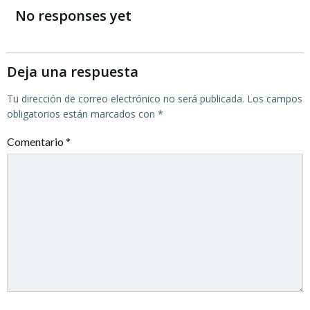
por
por
No responses yet
las
las
entradas
entradas
Deja una respuesta
Tu dirección de correo electrónico no será publicada.
Los campos
obligatorios están marcados con
*
Comentario
*