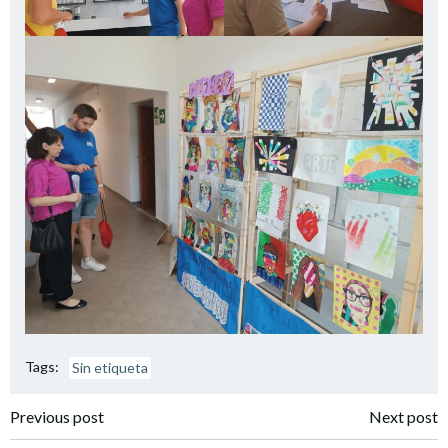
Tags:
Sin etiqueta
Navegación
Navegación
Previous post
Next post