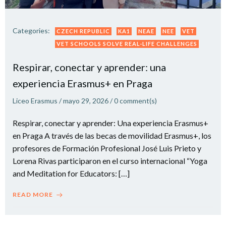
Categories:
CZECH REPUBLIC
KA1
NEAE
NEE
VET
VET SCHOOLS SOLVE REAL-LIFE CHALLENGES
Respirar, conectar y aprender: una
experiencia Erasmus+ en Praga
Liceo Erasmus
/
mayo 29, 2026
/
0
comment(s)
Respirar, conectar y aprender: Una experiencia Erasmus+
en Praga A través de las becas de movilidad Erasmus+, los
profesores de Formación Profesional José Luis Prieto y
Lorena Rivas participaron en el curso internacional “Yoga
and Meditation for Educators: […]
READ MORE