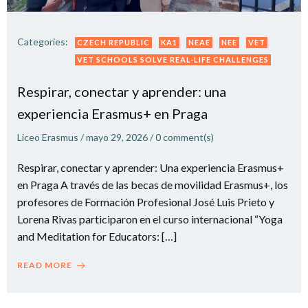
Categories:
CZECH REPUBLIC
KA1
NEAE
NEE
VET
VET SCHOOLS SOLVE REAL-LIFE CHALLENGES
Respirar, conectar y aprender: una
experiencia Erasmus+ en Praga
Liceo Erasmus
/
mayo 29, 2026
/
0
comment(s)
Respirar, conectar y aprender: Una experiencia Erasmus+
en Praga A través de las becas de movilidad Erasmus+, los
profesores de Formación Profesional José Luis Prieto y
Lorena Rivas participaron en el curso internacional “Yoga
and Meditation for Educators: […]
READ MORE