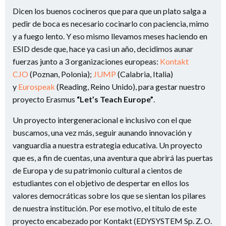
Dicen los buenos cocineros que para que un plato salga a
pedir de boca es necesario cocinarlo con paciencia, mimo
y a fuego lento. Y eso mismo llevamos meses haciendo en
ESID desde que, hace ya casi un año, decidimos aunar
fuerzas junto a 3 organizaciones europeas:
Kontakt
CJO
(Poznan, Polonia);
JUMP
(Calabria, Italia)
y
Eurospeak
(Reading, Reino Unido), para gestar nuestro
proyecto Erasmus
“Let’s Teach Europe”
.
Un proyecto intergeneracional e inclusivo con el que
buscamos, una vez más, seguir aunando innovación y
vanguardia a nuestra estrategia educativa. Un proyecto
que es, a fin de cuentas, una aventura que abrirá las puertas
de Europa y de su patrimonio cultural a cientos de
estudiantes con el objetivo de despertar en ellos los
valores democráticas sobre los que se sientan los pilares
de nuestra institución. Por ese motivo, el título de este
proyecto encabezado por Kontakt (EDYSYSTEM Sp. Z. O.