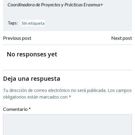
Coordinadora de Proyectos y Prácticas Erasmus+
Tags:
Sin etiqueta
Navegación
Navegación
Previous post
Next post
por
por
No responses yet
las
las
entradas
entradas
Deja una respuesta
Tu dirección de correo electrónico no será publicada.
Los campos
obligatorios están marcados con
*
Comentario
*