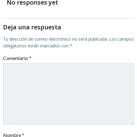
por
por
No responses yet
las
las
entradas
entradas
Deja una respuesta
Tu dirección de correo electrónico no será publicada.
Los campos
obligatorios están marcados con
*
Comentario
*
Nombre
*