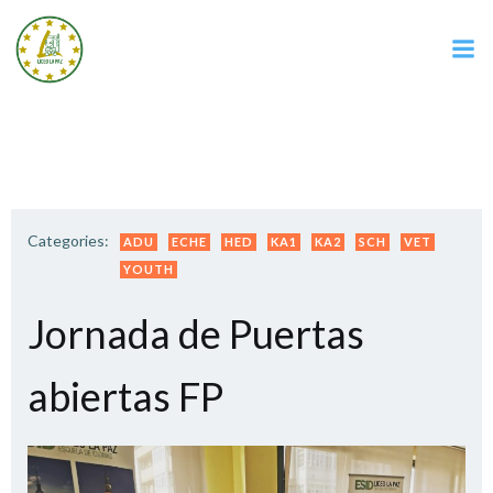
Saltar
al
contenido
Categories:
ADU
ECHE
HED
KA1
KA2
SCH
VET
YOUTH
Jornada de Puertas
abiertas FP