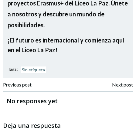
proyectos Erasmus+ del Liceo La Paz. Únete
a nosotros y descubre un mundo de
posibilidades.
¡El futuro es internacional y comienza aquí
en el Liceo La Paz!
Tags:
Sin etiqueta
Navegación
Navegación
Previous post
Next post
por
por
No responses yet
las
las
entradas
entradas
Deja una respuesta