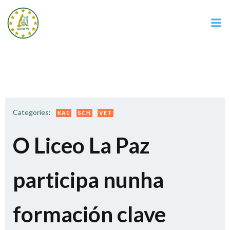
Saltar
al
contenido
Categories:
KA1
SCH
VET
O Liceo La Paz
participa nunha
formación clave