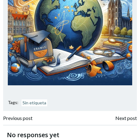
Tags:
Sin etiqueta
Navegación
Navegación
Previous post
Next post
por
por
No responses yet