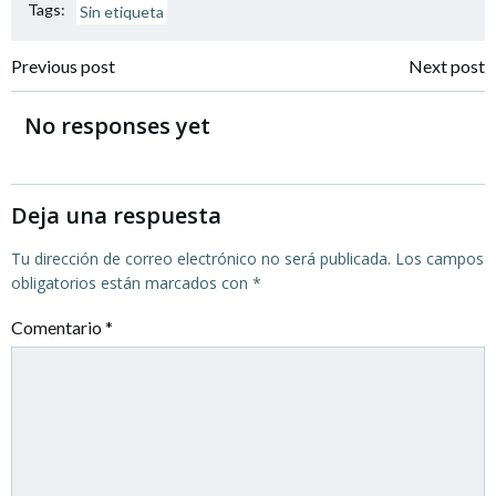
Tags:
Sin etiqueta
Navegación
Navegación
Previous post
Next post
por
por
No responses yet
las
las
entradas
entradas
Deja una respuesta
Tu dirección de correo electrónico no será publicada.
Los campos
obligatorios están marcados con
*
Comentario
*